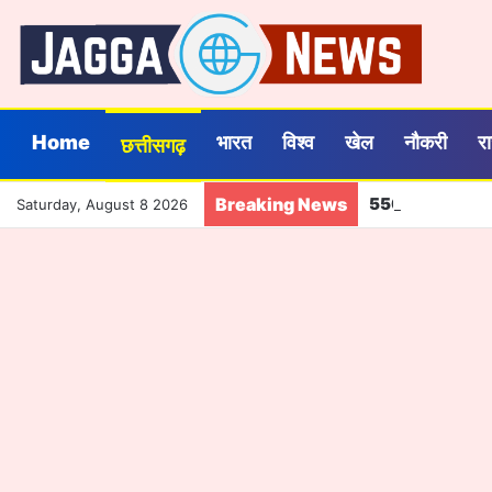
Home
भारत
विश्व
खेल
नौकरी
र
छत्तीसगढ़
Breaking News
550 रुपये में 3 मही
Saturday, August 8 2026