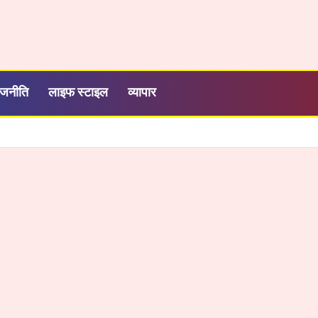
ाजनीति
लाइफ स्टाइल
व्यापार
ने, 2000 रुपये में सालभर मनोरंजन, जियो ने बढ़ाया OTT-Pass का दायरा