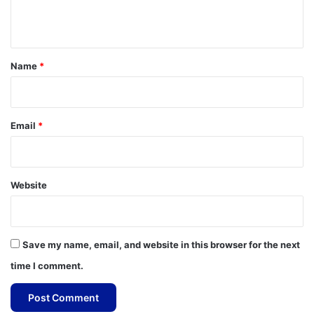
n
t
*
Name
*
Email
*
Website
Save my name, email, and website in this browser for the next
time I comment.