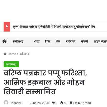
कृष्णा विकास ग्लोबल यूनिवर्सिटी में ‘रिसर्च प्रपोज़ल टू पब्लिकेशन’ विषय पर विशेष कार्यशाला का सफल आयोजन
छत्तीसगढ़
भारत
विश्व
खेल
मनोरंजन
नौकरी
लाइफ स्टा
Home
/
छत्तीसगढ़
छत्तीसगढ़
वरिष्ठ पत्रकार पप्पू फरिश्ता,
आसिफ इक़बाल और मोहन
तिवारी सम्मानित
Reporter 1
June 28, 2026
0
69
1 minute read