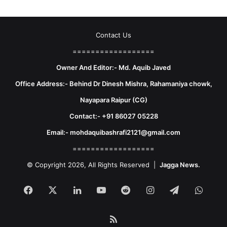
Contact Us
==================
Owner And Editor:- Md. Aquib Javed
Office Address:- Behind Dr Dinesh Mishra, Rahamaniya chowk,
Nayapara Raipur (CG)
Contact:- +91 86027 05228
Email:- mohdaquibashrafi2121@gmail.com
==================
© Copyright 2026, All Rights Reserved |
Jagga News.
Facebook
X
LinkedIn
YouTube
Reddit
Instagram
Telegram
What
RSS