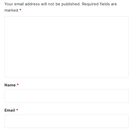
Your email address will not be published.
Required fields are
marked
*
C
o
m
m
e
n
t
*
Name
*
Email
*