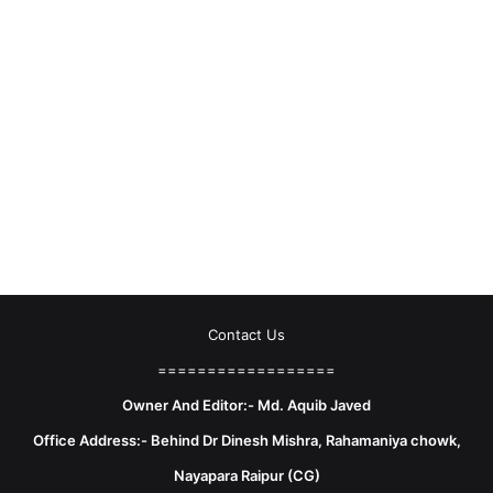
Contact Us
==================
Owner And Editor:- Md. Aquib Javed
Office Address:- Behind Dr Dinesh Mishra, Rahamaniya chowk,
Nayapara Raipur (CG)