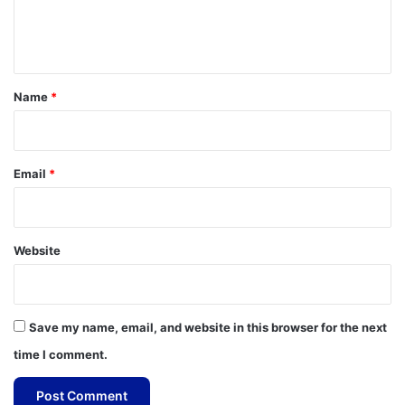
e
n
t
*
Name
*
Email
*
Website
Save my name, email, and website in this browser for the next
time I comment.