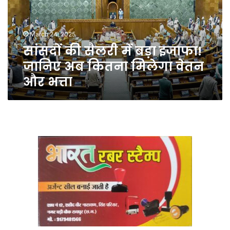
इजाफा!
जानिए
अब
March 24, 2025
कितना
सांसदों की सैलरी में बड़ा इजाफा!
मिलेगा
वेतन
जानिए अब कितना मिलेगा वेतन
और
और भत्ता
भत्ता