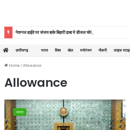
नेशनल हाईवे पर संजय बाके बिहारी ढाबा मे डीजल चोरी का खेल बेनकाब, पुलिस की कार्रवाई से मचा हड़कंप
छत्तीसगढ़
भारत
विश्व
खेल
मनोरंजन
नौकरी
लाइफ स्टा
Home
/
Allowance
Allowance
सांसदों
की
भारत
सैलरी
में
बड़ा