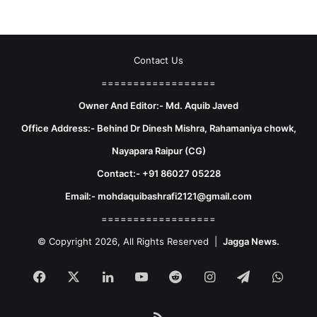
Contact Us
==================
Owner And Editor:- Md. Aquib Javed
Office Address:- Behind Dr Dinesh Mishra, Rahamaniya chowk,
Nayapara Raipur (CG)
Contact:- +91 86027 05228
Email:- mohdaquibashrafi2121@gmail.com
==================
© Copyright 2026, All Rights Reserved |
Jagga News.
Facebook
X
LinkedIn
YouTube
Reddit
Instagram
Telegram
What
RSS