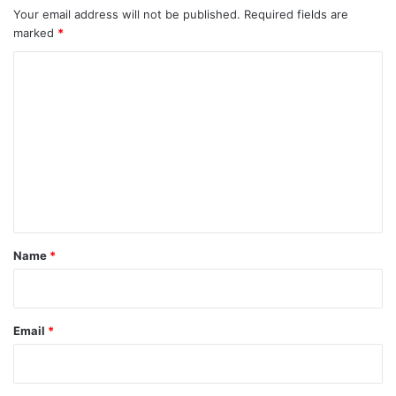
Your email address will not be published.
Required fields are
marked
*
C
o
m
m
e
n
t
*
Name
*
Email
*