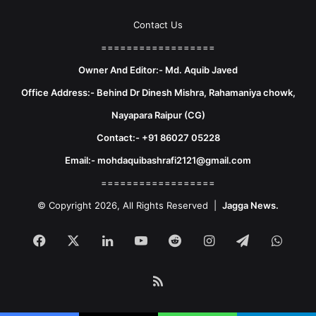
Contact Us
==================
Owner And Editor:- Md. Aquib Javed
Office Address:- Behind Dr Dinesh Mishra, Rahamaniya chowk,
Nayapara Raipur (CG)
Contact:- +91 86027 05228
Email:- mohdaquibashrafi2121@gmail.com
==================
© Copyright 2026, All Rights Reserved |
Jagga News.
Facebook
X
LinkedIn
YouTube
Reddit
Instagram
Telegram
What
RSS