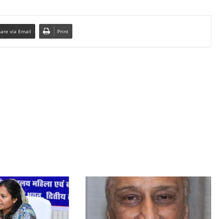
are via Email
Print