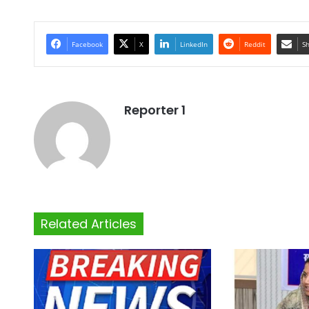
Facebook
X
LinkedIn
Reddit
Sh
Reporter 1
Related Articles