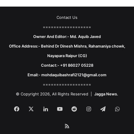
Contact Us
==================
Owner And Editor:- Md. Aquib Javed
Office Address:- Behind Dr Dinesh Mishra, Rahamaniya chowk,
Nayapara Raipur (CG)
Contact:- +91 86027 05228
Email:- mohdaquibashrafi2121@gmail.com
==================
© Copyright 2026, All Rights Reserved |
Jagga News.
Facebook
X
LinkedIn
YouTube
Reddit
Instagram
Telegram
What
RSS