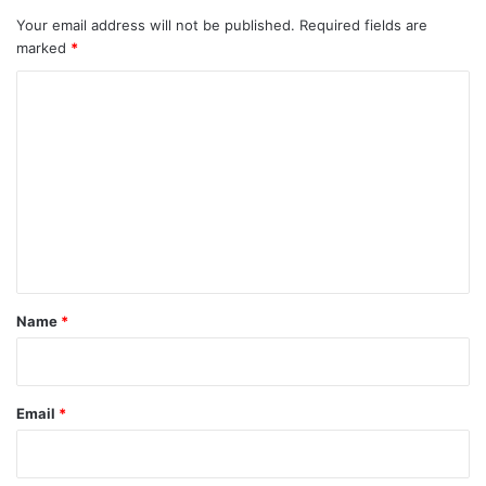
Your email address will not be published.
Required fields are
marked
*
C
o
m
m
e
n
t
*
Name
*
Email
*