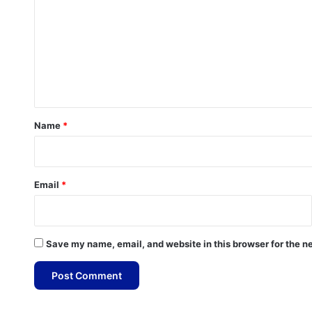
m
m
e
n
t
*
Name
*
Email
*
Save my name, email, and website in this browser for the n