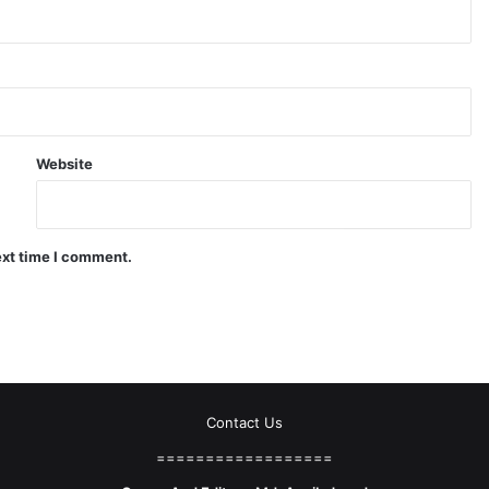
Website
ext time I comment.
Contact Us
==================