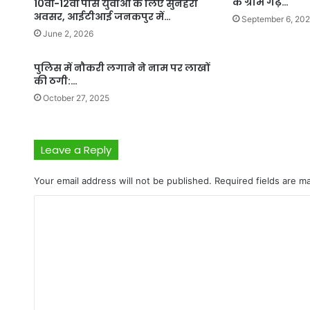
के ग्राम गढ़…
10वीं-12वीं पास युवाओं के लिए सुनहरा
अवसर, आईटीआई जनकपुर में…
September 6, 20
June 2, 2026
पुलिस में नौकरी लगाने ने नाम पर लाखों
की ठगी:…
October 27, 2025
Leave a Reply
Your email address will not be published.
Required fields are 
C
o
m
m
e
n