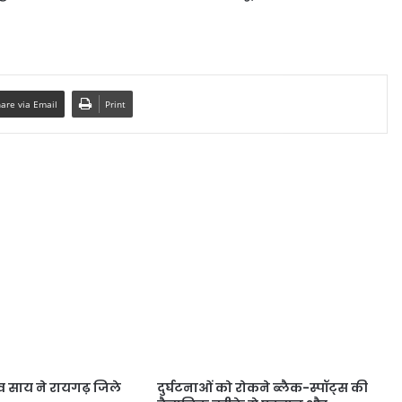
are via Email
Print
 देव साय ने रायगढ़ जिले
दुर्घटनाओं को रोकने ब्लैक-स्पॉट्स की