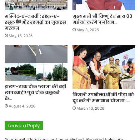
मस्जिद-ए-नबवी : इश्क़-ए-
मुख्यमंत्री श्री विष्णु देव साय 03
रसूल ﷺ और रहमतों का मुक़द्दस
मई को करेंगे पंजीयन…
मरकज़
May 3, 2025
May 16, 2026
झलप-ढाक टोल प्लाजा की बड़ी
लापरवाही! पूरा टोल वसूलने
बिजली उपभोक्ताओं की पीड़ा को
के…
दूर करेगी समाधान योजना :…
August 4, 2026
March 13, 2026
Leave a Reply
Your email address will not be published.
Required fields are