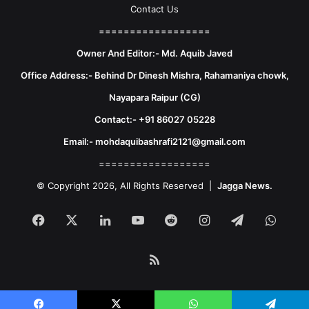
Contact Us
==================
Owner And Editor:- Md. Aquib Javed
Office Address:- Behind Dr Dinesh Mishra, Rahamaniya chowk,
Nayapara Raipur (CG)
Contact:- +91 86027 05228
Email:- mohdaquibashrafi2121@gmail.com
==================
© Copyright 2026, All Rights Reserved |
Jagga News.
Facebook
X
LinkedIn
YouTube
Reddit
Instagram
Telegram
What
RSS