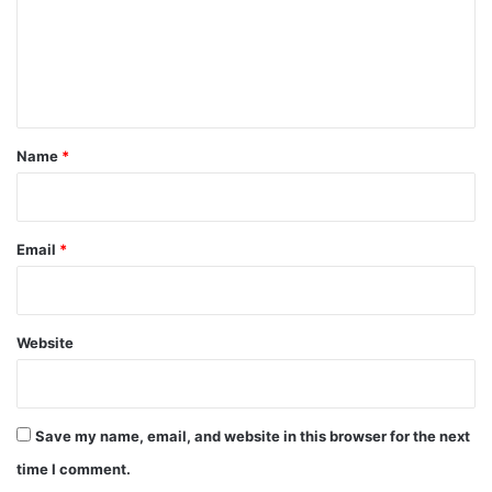
m
e
n
t
*
Name
*
Email
*
Website
Save my name, email, and website in this browser for the next
time I comment.