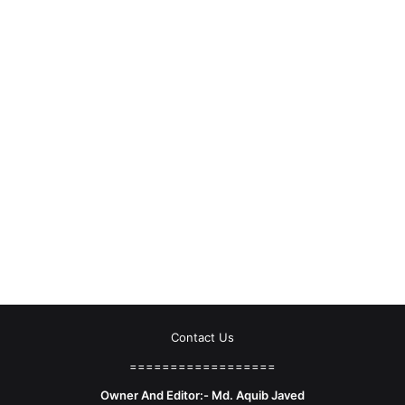
Contact Us
==================
Owner And Editor:- Md. Aquib Javed