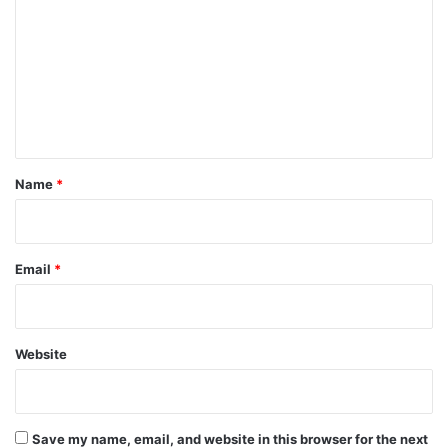
m
m
e
n
t
*
Name
*
Email
*
Website
Save my name, email, and website in this browser for the next