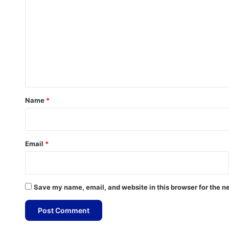
o
m
m
e
n
t
*
Name
*
Email
*
Save my name, email, and website in this browser for the n