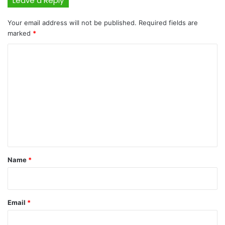
Leave a Reply
Your email address will not be published.
Required fields are
marked
*
C
o
m
m
e
n
t
*
Name
*
Email
*