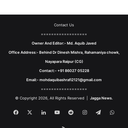
Contact Us
==================
Owner And Editor:- Md. Aquib Javed
Office Address:- Behind Dr Dinesh Mishra, Rahamaniya chowk,
Nayapara Raipur (CG)
Contact:- +91 86027 05228
Email:- mohdaquibashrafi2121@gmail.com
==================
© Copyright 2026, All Rights Reserved |
Jagga News.
Facebook
X
LinkedIn
YouTube
Reddit
Instagram
Telegram
What