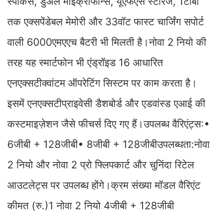
स्पीकर्स, डुअल माइक्रोफोन्स, यूएफएस स्टोरेज, 1टीबी
तक एक्सपेंडेबल मेमोरी और 33वॉट फास्ट चार्जिंग सपोर्ट
वाली 6000एमएएच बैटरी भी मिलती है।नोवा 2 नियो की
तरह यह स्मार्टफोन भी एंड्रॉइड 16 आधारित
एनएक्सटीक्वांटम ऑपरेटिंग सिस्टम पर काम करता है।
इसमें एनएक्सटीप्राइवेसी डैशबोर्ड और एडवांस्ड एआई की
कस्टमाइज़ेशन जैसे फीचर्स दिए गए हैं।उपलब्ध वैरिएंट्स:•
6जीबी + 128जीबी• 8जीबी + 128जीबीउपलब्धता:नोवा
2 नियो और नोवा 2 प्रो फ्लिपकार्ट और चुनिंदा रिटेल
आउटलेट्स पर उपलब्ध होंगे।क्रम संख्या मॉडल वैरिएंट
कीमत (रु.)1 नोवा 2 नियो 4जीबी + 128जीबी