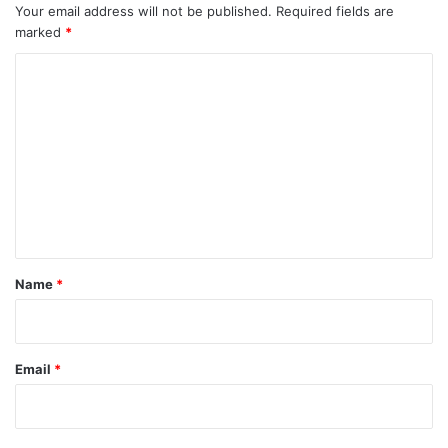
Your email address will not be published.
Required fields are
marked
*
C
o
m
m
e
n
t
*
Name
*
Email
*