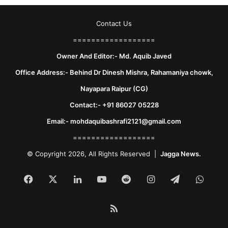
Contact Us
==================
Owner And Editor:- Md. Aquib Javed
Office Address:- Behind Dr Dinesh Mishra, Rahamaniya chowk,
Nayapara Raipur (CG)
Contact:- +91 86027 05228
Email:- mohdaquibashrafi2121@gmail.com
==================
© Copyright 2026, All Rights Reserved |
Jagga News.
Facebook
X
LinkedIn
YouTube
Reddit
Instagram
Telegram
What
RSS