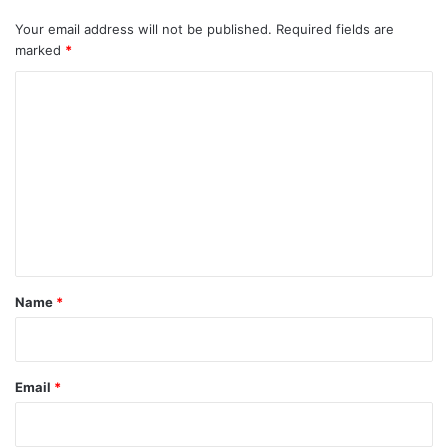
Your email address will not be published.
Required fields are
marked
*
C
o
m
m
e
n
t
*
Name
*
Email
*