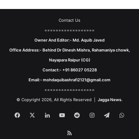
Contact Us
==================
Owner And Editor:- Md. Aquib Javed
Office Address:- Behind Dr Dinesh Mishra, Rahamaniya chowk,
Nayapara Raipur (CG)
Contact:- +91 86027 05228
Email:- mohdaquibashrafi2121@gmail.com
==================
© Copyright 2026, All Rights Reserved |
Jagga News.
Facebook
X
LinkedIn
YouTube
Reddit
Instagram
Telegram
What
RSS