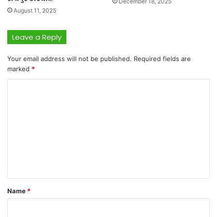
December 18, 2025
August 11, 2025
Leave a Reply
Your email address will not be published.
Required fields are
marked
*
C
o
m
m
e
n
t
*
Name
*