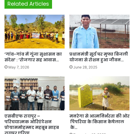
Related Articles
’गांव-गांव में गूंजा सुशासन का
प्रधानमंत्री सूर्य घर मुफ्त बिजली
संदेश’ : ’रोजगार सह आवास…
योजना से रोशन हुआ जीवन…
May 7, 2026
June 28, 2025
एसबीएफ रायपुर –
मनरेगा से आत्मनिर्भरता की ओर
परिचयात्मक ओरिएंटेशन
पिपरिया के किसान केषेलाल
प्रोग्राममोहम्मद महबूब साहब
के…
रायपुर एरिया…