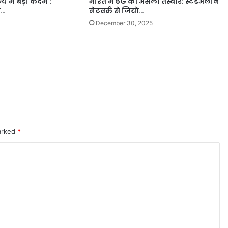
य में बड़ा कदम :
भारत में 5G की असली तस्वीर: स्टैंडअलोन
म…
नेटवर्क से जियो…
December 30, 2025
marked
*