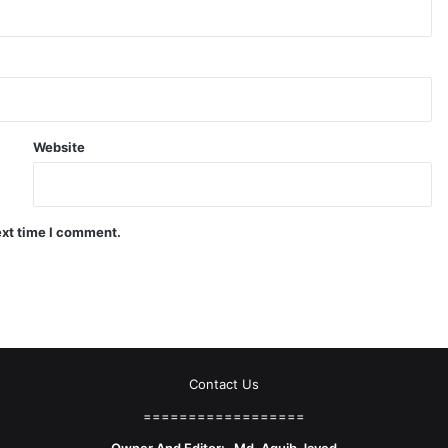
Website
ext time I comment.
Contact Us
==================
Owner And Editor:- Md. Aquib Javed