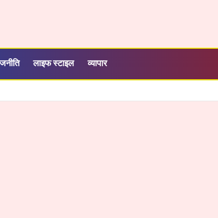
ाजनीति
लाइफ स्टाइल
व्यापार
बाके बिहारी ढाबा मे डीजल चोरी का खेल बेनकाब, पुलिस की कार्रवाई से मचा हड़कंप