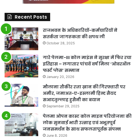
Recent Posts
राजभवन के अधिकारियों-कर्मचारियों ने
सतर्कता जागरूकता की शपथ ली
October 28, 2025
गारे पेलमा-III कोल माइंस ने सुरक्षा में फिर रचा
इतिहास – लगातार पांचवें वर्ष मिला ‘ओवरऑल
फर्स्ट प्लेस’ सम्मान
January 20, 2026
मौलाना तौकीर रज़ा ख़ान की गिरफ़्तारी पर
अमीर, जमाअत-ए-इस्लामी हिन्द सैयद
सआदतुल्लाह हुसैनी का बयान
September 29, 2025
पेलमा ओपन कास्ट कोल माइन परियोजना की
लोक सुनवाई भारी उत्साह एवं अभूतपूर्व
जनसमर्थन के साथ सफलतापूर्वक संपन्न
June 8, 2026