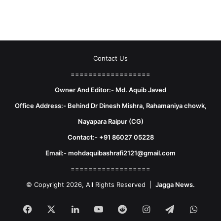
Contact Us
==================
Owner And Editor:- Md. Aquib Javed
Office Address:- Behind Dr Dinesh Mishra, Rahamaniya chowk,
Nayapara Raipur (CG)
Contact:- +91 86027 05228
Email:- mohdaquibashrafi2121@gmail.com
==================
© Copyright 2026, All Rights Reserved |
Jagga News.
Facebook
X
LinkedIn
YouTube
Reddit
Instagram
Telegram
What