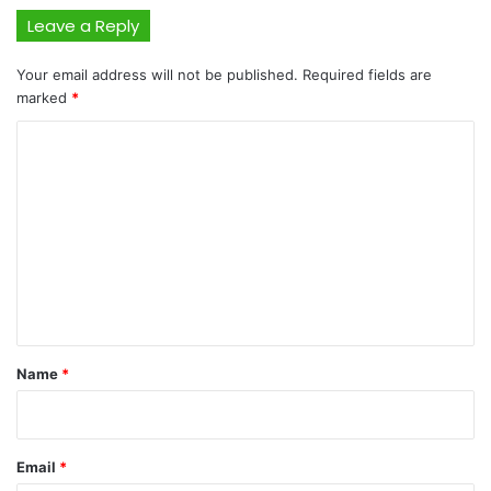
Leave a Reply
Your email address will not be published.
Required fields are
marked
*
C
o
m
m
e
n
t
*
Name
*
Email
*