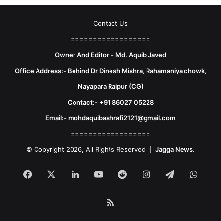
Contact Us
==================
Owner And Editor:- Md. Aquib Javed
Office Address:- Behind Dr Dinesh Mishra, Rahamaniya chowk,
Nayapara Raipur (CG)
Contact:- +91 86027 05228
Email:- mohdaquibashrafi2121@gmail.com
==================
© Copyright 2026, All Rights Reserved |
Jagga News.
Facebook
X
LinkedIn
YouTube
Reddit
Instagram
Telegram
What
RSS