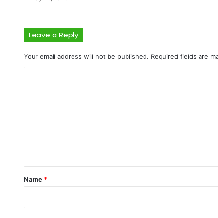
Leave a Reply
Your email address will not be published.
Required fields are 
C
o
m
m
e
n
t
*
Name
*