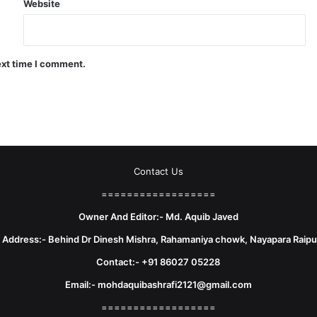
Website
ext time I comment.
Contact Us
==================
Owner And Editor:- Md. Aquib Javed
e Address:- Behind Dr Dinesh Mishra, Rahamaniya chowk, Nayapara Raipu
Contact:- +91 86027 05228
Email:- mohdaquibashrafi2121@gmail.com
==================