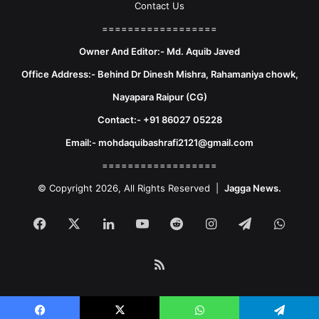
Contact Us
==================
Owner And Editor:- Md. Aquib Javed
Office Address:- Behind Dr Dinesh Mishra, Rahamaniya chowk,
Nayapara Raipur (CG)
Contact:- +91 86027 05228
Email:- mohdaquibashrafi2121@gmail.com
==================
© Copyright 2026, All Rights Reserved |
Jagga News.
Facebook
X
LinkedIn
YouTube
Reddit
Instagram
Telegram
What
RSS