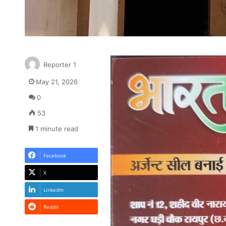
Reporter 1
May 21, 2026
0
53
1 minute read
Facebook
X
LinkedIn
Reddit