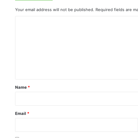
Your email address will not be published.
Required fields are 
C
o
m
m
e
n
t
*
Name
*
Email
*