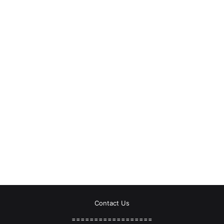
Contact Us
==================