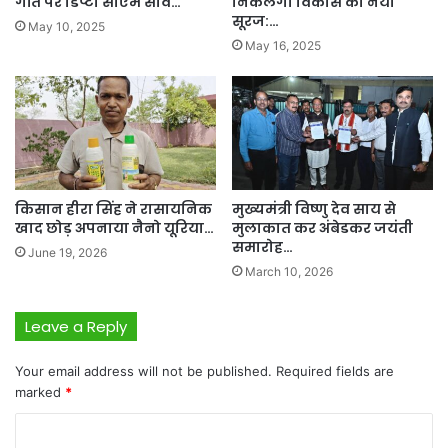
गति पर डिप्टी सीएम साव…
निकलेगा विकास का नया
सूरज:…
May 10, 2025
May 16, 2025
किसान हीरा सिंह ने रासायनिक
मुख्यमंत्री विष्णु देव साय से
खाद छोड़ अपनाया नैनो यूरिया…
मुलाकात कर अंबेडकर जयंती
समारोह…
June 19, 2026
March 10, 2026
Leave a Reply
Your email address will not be published.
Required fields are
marked
*
C