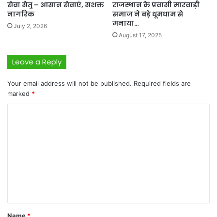
सेवा सेतु – आसान सेवाएं, सशक्त
राजस्थान के प्रवासी मारवाड़ी
नागरिक
समाज ने बड़े धूमधाम से
मनाया…
July 2, 2026
August 17, 2025
Leave a Reply
Your email address will not be published.
Required fields are
marked
*
C
o
m
m
e
n
t
*
Name
*