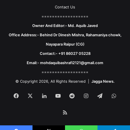
Contact Us
==================
Owner And Editor:- Md. Aquib Javed
Office Address:- Behind Dr Dinesh Mishra, Rahamaniya chowk,
Nayapara Raipur (CG)
Contact:- +91 86027 05228
Email:- mohdaquibashrafi2121@gmail.com
==================
© Copyright 2026, All Rights Reserved |
Jagga News.
Facebook
X
LinkedIn
YouTube
Reddit
Instagram
Telegram
What
RSS