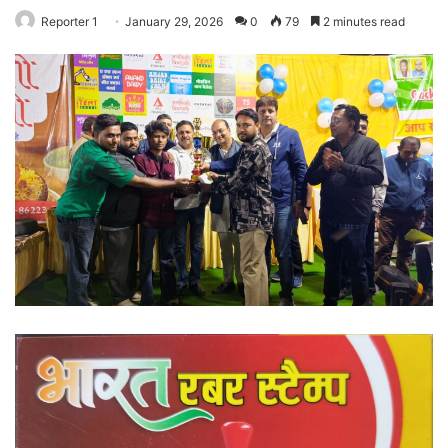
Reporter 1
January 29, 2026
0
79
2 minutes read