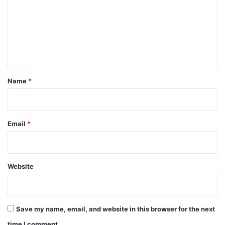
m
m
e
n
t
*
Name
*
Email
*
Website
Save my name, email, and website in this browser for the next
time I comment.