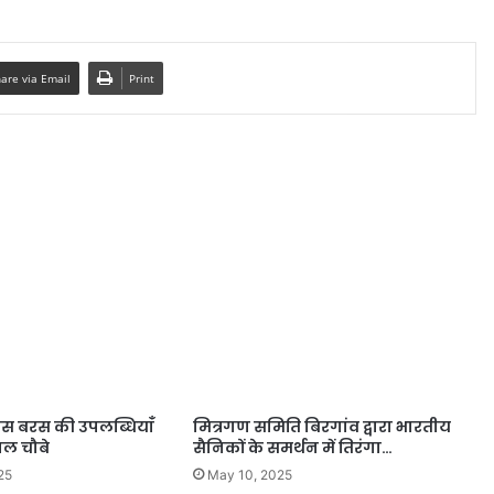
are via Email
Print
चीस बरस की उपलब्धियांँ
मित्रगण समिति बिरगांव द्वारा भारतीय
ल चौबे
सैनिकों के समर्थन में तिरंगा…
25
May 10, 2025