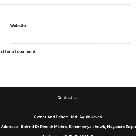
Website
ext time I comment.
Contact Us
==================
Owner And Editor:- Md. Aquib Javed
e Address:- Behind Dr Dinesh Mishra, Rahamaniya chowk, Nayapara Raipu