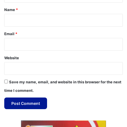
*
Name
*
Email
*
Website
Save my name, email, and website in this browser for the next
time I comment.