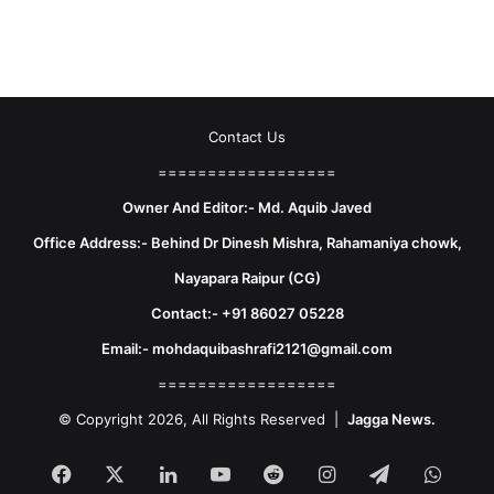
Contact Us
==================
Owner And Editor:- Md. Aquib Javed
Office Address:- Behind Dr Dinesh Mishra, Rahamaniya chowk,
Nayapara Raipur (CG)
Contact:- +91 86027 05228
Email:- mohdaquibashrafi2121@gmail.com
==================
© Copyright 2026, All Rights Reserved |
Jagga News.
Facebook
X
LinkedIn
YouTube
Reddit
Instagram
Telegram
What