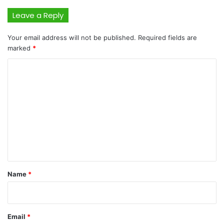
Leave a Reply
Your email address will not be published.
Required fields are
marked
*
C
o
m
m
e
n
t
*
Name
*
Email
*