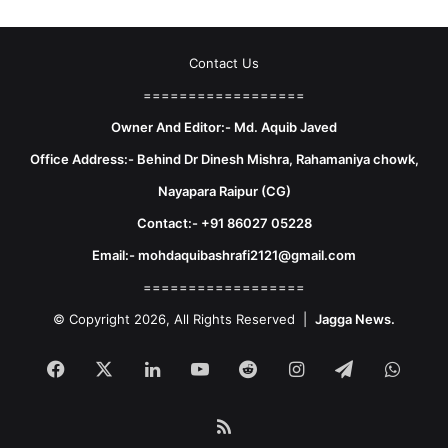
Contact Us
==================
Owner And Editor:- Md. Aquib Javed
Office Address:- Behind Dr Dinesh Mishra, Rahamaniya chowk,
Nayapara Raipur (CG)
Contact:- +91 86027 05228
Email:- mohdaquibashrafi2121@gmail.com
==================
© Copyright 2026, All Rights Reserved |
Jagga News.
Facebook
X
LinkedIn
YouTube
Reddit
Instagram
Telegram
What
RSS