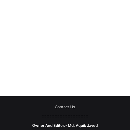
Contact Us
==================
Owner And Editor:- Md. Aquib Javed