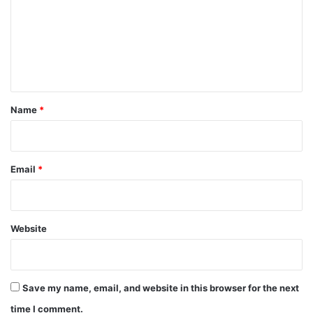
m
m
e
n
t
*
Name
*
Email
*
Website
Save my name, email, and website in this browser for the next
time I comment.