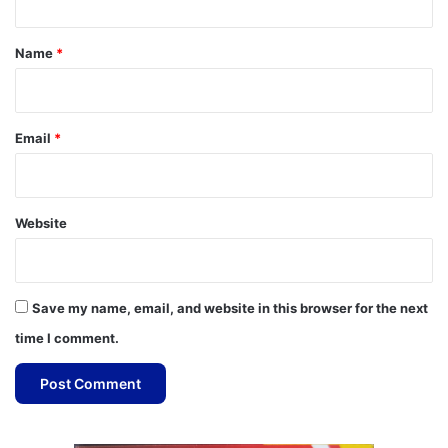
t
*
Name
*
Email
*
Website
Save my name, email, and website in this browser for the next
time I comment.