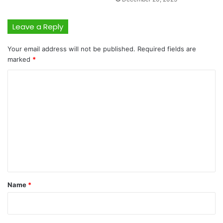
Leave a Reply
Your email address will not be published.
Required fields are
marked
*
C
o
m
m
e
n
t
*
Name
*