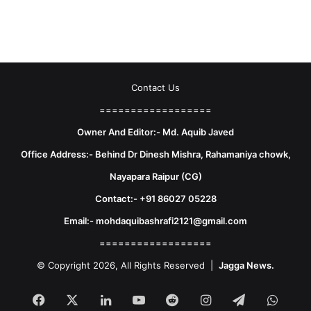
Contact Us
==================
Owner And Editor:- Md. Aquib Javed
Office Address:- Behind Dr Dinesh Mishra, Rahamaniya chowk,
Nayapara Raipur (CG)
Contact:- +91 86027 05228
Email:- mohdaquibashrafi2121@gmail.com
==================
© Copyright 2026, All Rights Reserved |
Jagga News.
Facebook
X
LinkedIn
YouTube
Reddit
Instagram
Telegram
What