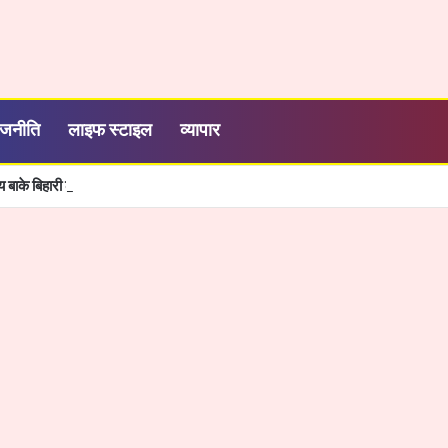
ाजनीति
लाइफ स्टाइल
व्यापार
बाके बिहारी ढाबा मे डीजल चोरी का खेल बेनकाब, पुलिस की कार्रवाई से मचा हड़कंप