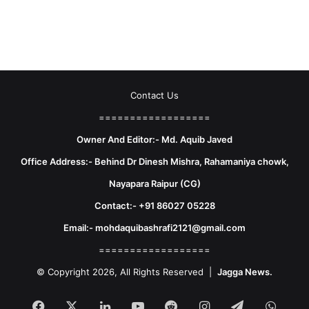
Contact Us
==================
Owner And Editor:- Md. Aquib Javed
Office Address:- Behind Dr Dinesh Mishra, Rahamaniya chowk,
Nayapara Raipur (CG)
Contact:- +91 86027 05228
Email:- mohdaquibashrafi2121@gmail.com
==================
© Copyright 2026, All Rights Reserved |
Jagga News.
Facebook
X
LinkedIn
YouTube
Reddit
Instagram
Telegram
What