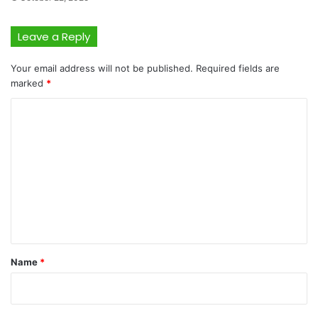
Leave a Reply
Your email address will not be published.
Required fields are
marked
*
C
o
m
m
e
n
t
*
Name
*