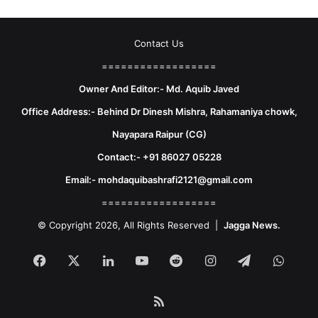
Contact Us
==================
Owner And Editor:- Md. Aquib Javed
Office Address:- Behind Dr Dinesh Mishra, Rahamaniya chowk,
Nayapara Raipur (CG)
Contact:- +91 86027 05228
Email:- mohdaquibashrafi2121@gmail.com
==================
© Copyright 2026, All Rights Reserved |
Jagga News.
Facebook
X
LinkedIn
YouTube
Reddit
Instagram
Telegram
What
RSS