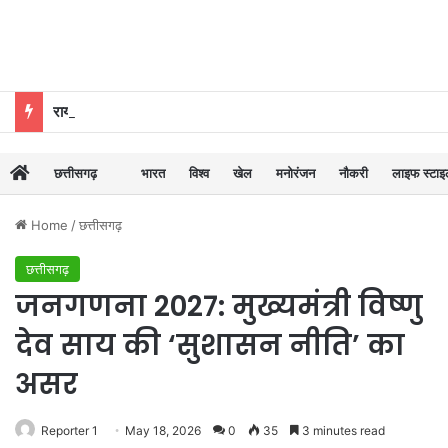
रायपुर में आदिवासी छात्रा की संदिग्ध मौत, लिव-इन पार्टनर पर हत्या का आरोप
छत्तीसगढ़
भारत
विश्व
खेल
मनोरंजन
नौकरी
लाइफ स्टा
Home
/
छत्तीसगढ़
छत्तीसगढ़
जनगणना 2027: मुख्यमंत्री विष्णु
देव साय की ‘सुशासन नीति’ का
असर
Reporter 1
May 18, 2026
0
35
3 minutes read