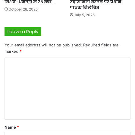
विशेष : धमतरी में 25 वर्षों…
उदासीनता बरतने पर प्रधान
पाठक निलंबित
October 28, 2025
July 5, 2025
Leave a Reply
Your email address will not be published.
Required fields are
marked
*
C
o
m
m
e
n
t
*
Name
*