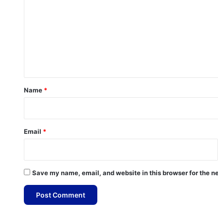
m
m
e
n
t
*
Name
*
Email
*
Save my name, email, and website in this browser for the n