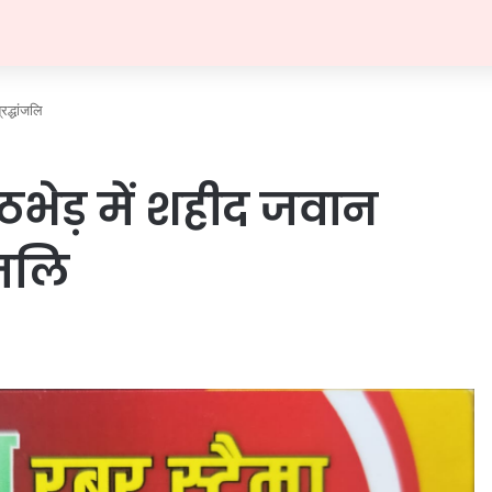
रद्धांजलि
ुठभेड़ में शहीद जवान
ंजलि