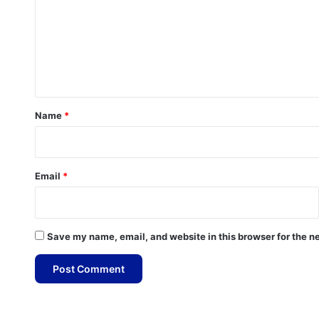
m
m
e
n
t
*
Name
*
Email
*
Save my name, email, and website in this browser for the n