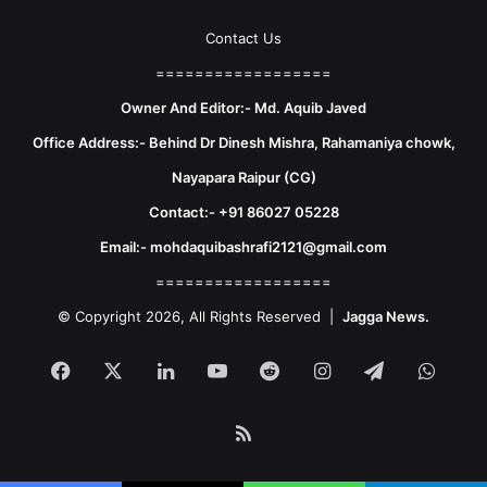
Contact Us
==================
Owner And Editor:- Md. Aquib Javed
Office Address:- Behind Dr Dinesh Mishra, Rahamaniya chowk,
Nayapara Raipur (CG)
Contact:- +91 86027 05228
Email:- mohdaquibashrafi2121@gmail.com
==================
© Copyright 2026, All Rights Reserved |
Jagga News.
Facebook
X
LinkedIn
YouTube
Reddit
Instagram
Telegram
What
RSS