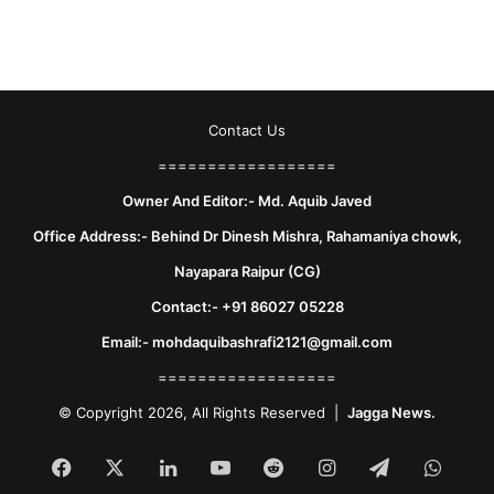
Contact Us
==================
Owner And Editor:- Md. Aquib Javed
Office Address:- Behind Dr Dinesh Mishra, Rahamaniya chowk,
Nayapara Raipur (CG)
Contact:- +91 86027 05228
Email:- mohdaquibashrafi2121@gmail.com
==================
© Copyright 2026, All Rights Reserved |
Jagga News.
Facebook
X
LinkedIn
YouTube
Reddit
Instagram
Telegram
What