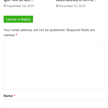
सुनी ‘मन की बात’…
त्वरित कार्रवाई ने टाल दी…
September 29, 2025
November 14, 2025
Leave a Reply
Your email address will not be published.
Required fields are
marked
*
C
o
m
m
e
n
t
*
Name
*