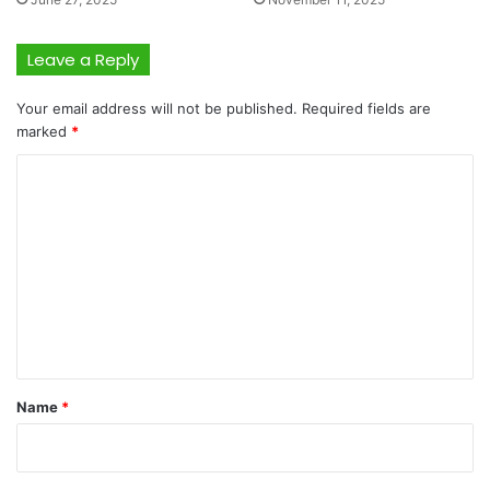
Leave a Reply
Your email address will not be published.
Required fields are
marked
*
C
o
m
m
e
n
t
*
Name
*