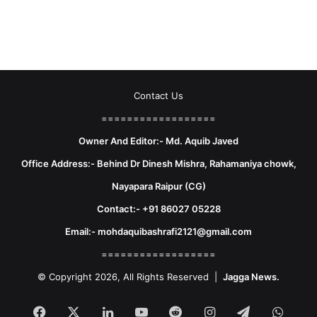
Contact Us
==================
Owner And Editor:- Md. Aquib Javed
Office Address:- Behind Dr Dinesh Mishra, Rahamaniya chowk,
Nayapara Raipur (CG)
Contact:- +91 86027 05228
Email:- mohdaquibashrafi2121@gmail.com
==================
© Copyright 2026, All Rights Reserved |
Jagga News.
Facebook
X
LinkedIn
YouTube
Reddit
Instagram
Telegram
What