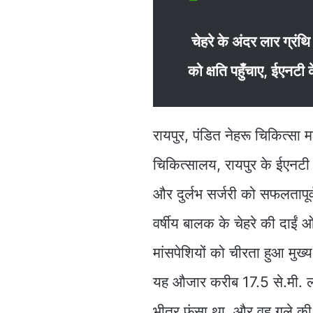
चेहरे के अंदर लार ग्रंथ
को क्षति पहुँचाए, ईएनटी
रायपुर, पंडित नेहरू चिकित्सा म
चिकित्सालय, रायपुर के ईएनटी 
और दुर्लभ सर्जरी को सफलतापूर
वर्षीय बालक के चेहरे की दाईं
मांसपेशियों को चीरता हुआ मु
यह औजार करीब 17.5 से.मी. लंब
भीतर फंसा था, और वह गले की मु