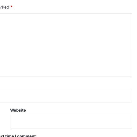
marked
*
Website
ext time I comment.