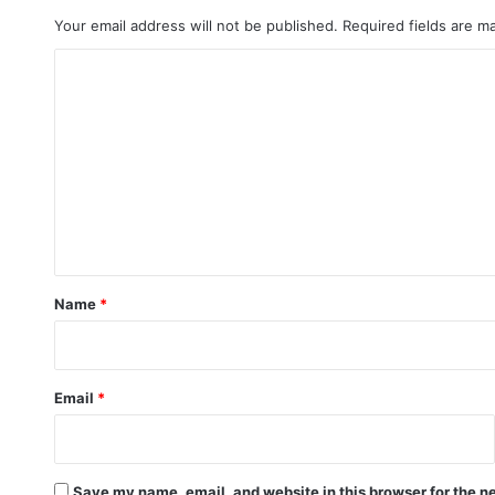
Your email address will not be published.
Required fields are 
C
o
m
m
e
n
t
*
Name
*
Email
*
Save my name, email, and website in this browser for the n