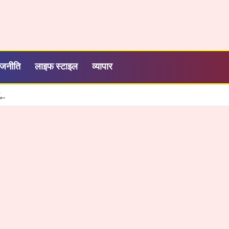
ाजनीति
लाइफ स्टाइल
व्यापार
ने, 2000 रुपये में सालभर मनोरंजन, जियो ने बढ़ाया OTT-Pass का दायरा