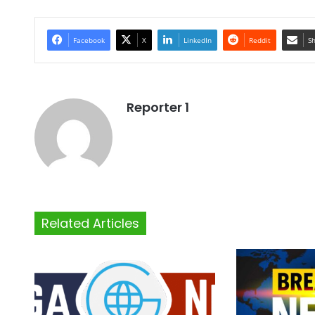
Facebook
X
LinkedIn
Reddit
Sh
Reporter 1
Related Articles