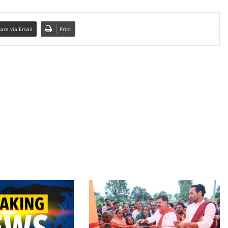
are via Email
Print