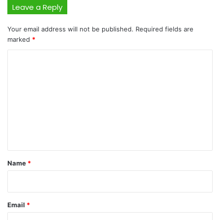
Leave a Reply
Your email address will not be published.
Required fields are
marked
*
C
o
m
m
e
n
t
*
Name
*
Email
*