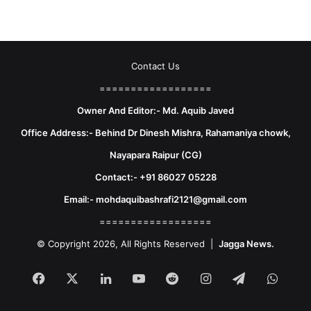
Contact Us
==================
Owner And Editor:- Md. Aquib Javed
Office Address:- Behind Dr Dinesh Mishra, Rahamaniya chowk,
Nayapara Raipur (CG)
Contact:- +91 86027 05228
Email:- mohdaquibashrafi2121@gmail.com
==================
© Copyright 2026, All Rights Reserved |
Jagga News.
Facebook
X
LinkedIn
YouTube
Reddit
Instagram
Telegram
What